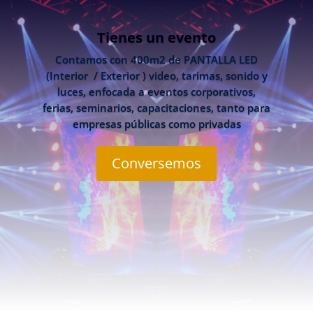
Tienes un evento
Contamos con 400m2 de PANTALLA LED
(Interior / Exterior ) video, tarimas, sonido y
luces, enfocada a eventos corporativos,
ferias, seminarios, capacitaciones, tanto para
empresas públicas como privadas
Conversemos