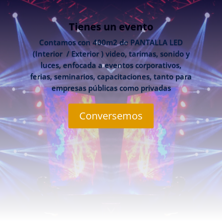
Tienes un evento
Contamos con 400m2 de PANTALLA LED
(Interior / Exterior ) video, tarimas, sonido y
luces, enfocada a eventos corporativos,
ferias, seminarios, capacitaciones, tanto para
empresas públicas como privadas
Conversemos