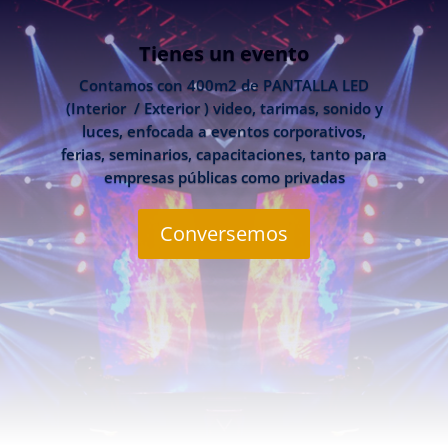
Tienes un evento
Contamos con 400m2 de PANTALLA LED
(Interior / Exterior ) video, tarimas, sonido y
luces, enfocada a eventos corporativos,
ferias, seminarios, capacitaciones, tanto para
empresas públicas como privadas
Conversemos