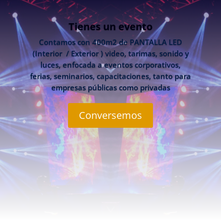
Tienes un evento
Contamos con 400m2 de PANTALLA LED
(Interior / Exterior ) video, tarimas, sonido y
luces, enfocada a eventos corporativos,
ferias, seminarios, capacitaciones, tanto para
empresas públicas como privadas
Conversemos