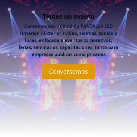
Tienes un evento
Contamos con 400m2 de PANTALLA LED
(Interior / Exterior ) video, tarimas, sonido y
luces, enfocada a eventos corporativos,
ferias, seminarios, capacitaciones, tanto para
empresas públicas como privadas
Conversemos