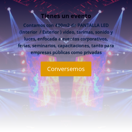
Tienes un evento
Contamos con 400m2 de PANTALLA LED
(Interior / Exterior ) video, tarimas, sonido y
luces, enfocada a eventos corporativos,
ferias, seminarios, capacitaciones, tanto para
empresas públicas como privadas
Conversemos