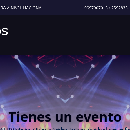
URA A NIVEL NACIONAL
0997907016
/
2592833
Tienes un evento
 (Interior / Exterior ) video, tarimas, sonido y luces, enfoc