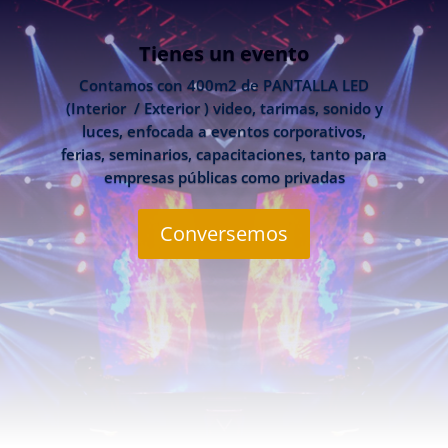
Tienes un evento
Contamos con 400m2 de PANTALLA LED
(Interior / Exterior ) video, tarimas, sonido y
luces, enfocada a eventos corporativos,
ferias, seminarios, capacitaciones, tanto para
empresas públicas como privadas
Conversemos