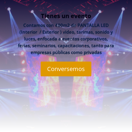
Tienes un evento
Contamos con 400m2 de PANTALLA LED
(Interior / Exterior ) video, tarimas, sonido y
luces, enfocada a eventos corporativos,
ferias, seminarios, capacitaciones, tanto para
empresas públicas como privadas
Conversemos