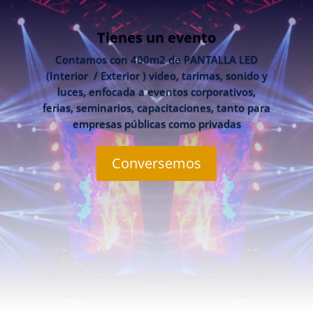
Tienes un evento
Contamos con 400m2 de PANTALLA LED
(Interior / Exterior ) video, tarimas, sonido y
luces, enfocada a eventos corporativos,
ferias, seminarios, capacitaciones, tanto para
empresas públicas como privadas
Conversemos