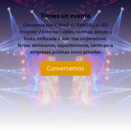
Tienes un evento
Contamos con 400m2 de PANTALLA LED
(Interior / Exterior ) video, tarimas, sonido y
luces, enfocada a eventos corporativos,
ferias, seminarios, capacitaciones, tanto para
empresas públicas como privadas
Conversemos