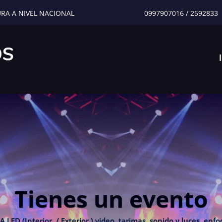
URA A NIVEL NACIONAL
0997907016
/
2592833
Tienes un evento
 (Interior / Exterior ) video, tarimas, sonido y luces, enfoc