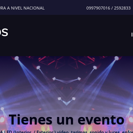
URA A NIVEL NACIONAL
0997907016
/
2592833
Tienes un evento
 (Interior / Exterior ) video, tarimas, sonido y luces, enfoc