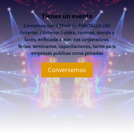
Tienes un evento
Contamos con 400m2 de PANTALLA LED
(Interior / Exterior ) video, tarimas, sonido y
luces, enfocada a eventos corporativos,
ferias, seminarios, capacitaciones, tanto para
empresas públicas como privadas
Conversemos