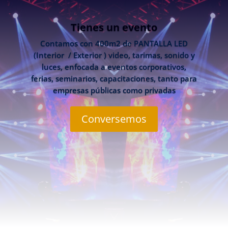
Tienes un evento
Contamos con 400m2 de PANTALLA LED
(Interior / Exterior ) video, tarimas, sonido y
luces, enfocada a eventos corporativos,
ferias, seminarios, capacitaciones, tanto para
empresas públicas como privadas
Conversemos