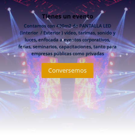
Tienes un evento
Contamos con 400m2 de PANTALLA LED
(Interior / Exterior ) video, tarimas, sonido y
luces, enfocada a eventos corporativos,
ferias, seminarios, capacitaciones, tanto para
empresas públicas como privadas
Conversemos