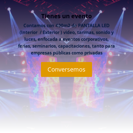
Tienes un evento
Contamos con 400m2 de PANTALLA LED
(Interior / Exterior ) video, tarimas, sonido y
luces, enfocada a eventos corporativos,
ferias, seminarios, capacitaciones, tanto para
empresas públicas como privadas
Conversemos