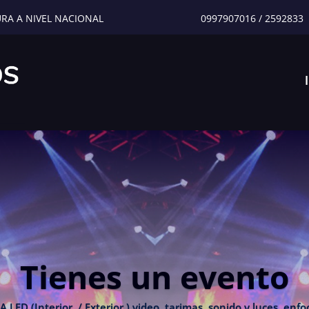
URA A NIVEL NACIONAL
0997907016
/
2592833
Tienes un evento
 (Interior / Exterior ) video, tarimas, sonido y luces, enfoc