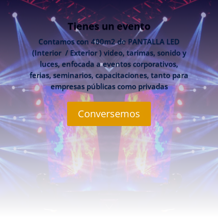
Tienes un evento
Contamos con 400m2 de PANTALLA LED
(Interior / Exterior ) video, tarimas, sonido y
luces, enfocada a eventos corporativos,
ferias, seminarios, capacitaciones, tanto para
empresas públicas como privadas
Conversemos