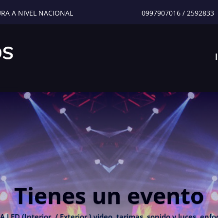
URA A NIVEL NACIONAL
0997907016
/
2592833
Tienes un evento
 (Interior / Exterior ) video, tarimas, sonido y luces, enfoc