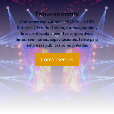
Tienes un evento
Contamos con 400m2 de PANTALLA LED
(Interior / Exterior ) video, tarimas, sonido y
luces, enfocada a eventos corporativos,
ferias, seminarios, capacitaciones, tanto para
empresas públicas como privadas
Conversemos