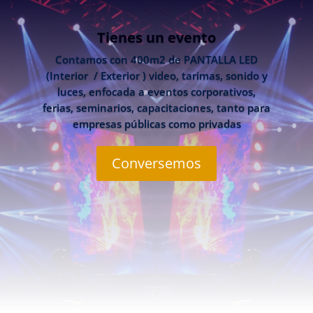
Tienes un evento
Contamos con 400m2 de PANTALLA LED
(Interior / Exterior ) video, tarimas, sonido y
luces, enfocada a eventos corporativos,
ferias, seminarios, capacitaciones, tanto para
empresas públicas como privadas
Conversemos