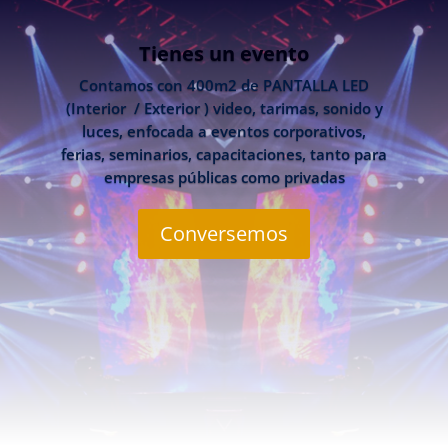
Tienes un evento
Contamos con 400m2 de PANTALLA LED
(Interior / Exterior ) video, tarimas, sonido y
luces, enfocada a eventos corporativos,
ferias, seminarios, capacitaciones, tanto para
empresas públicas como privadas
Conversemos