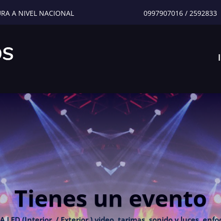
URA A NIVEL NACIONAL
0997907016
/
2592833
Tienes un evento
 (Interior / Exterior ) video, tarimas, sonido y luces, enfoc