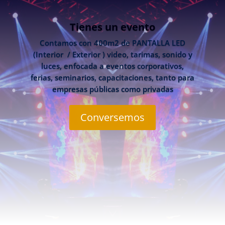
Tienes un evento
Contamos con 400m2 de PANTALLA LED
(Interior / Exterior ) video, tarimas, sonido y
luces, enfocada a eventos corporativos,
ferias, seminarios, capacitaciones, tanto para
empresas públicas como privadas
Conversemos