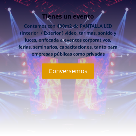
Tienes un evento
Contamos con 400m2 de PANTALLA LED
(Interior / Exterior ) video, tarimas, sonido y
luces, enfocada a eventos corporativos,
ferias, seminarios, capacitaciones, tanto para
empresas públicas como privadas
Conversemos