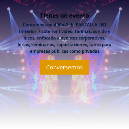
Tienes un evento
Contamos con 400m2 de PANTALLA LED
(Interior / Exterior ) video, tarimas, sonido y
luces, enfocada a eventos corporativos,
ferias, seminarios, capacitaciones, tanto para
empresas públicas como privadas
Conversemos