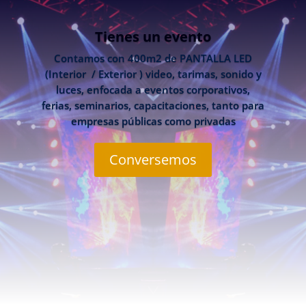
Tienes un evento
Contamos con 400m2 de PANTALLA LED
(Interior / Exterior ) video, tarimas, sonido y
luces, enfocada a eventos corporativos,
ferias, seminarios, capacitaciones, tanto para
empresas públicas como privadas
Conversemos