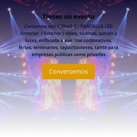
Tienes un evento
Contamos con 400m2 de PANTALLA LED
(Interior / Exterior ) video, tarimas, sonido y
luces, enfocada a eventos corporativos,
ferias, seminarios, capacitaciones, tanto para
empresas públicas como privadas
Conversemos