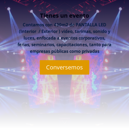
Tienes un evento
Contamos con 400m2 de PANTALLA LED
(Interior / Exterior ) video, tarimas, sonido y
luces, enfocada a eventos corporativos,
ferias, seminarios, capacitaciones, tanto para
empresas públicas como privadas
Conversemos