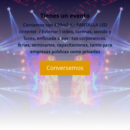
Tienes un evento
Contamos con 400m2 de PANTALLA LED
(Interior / Exterior ) video, tarimas, sonido y
luces, enfocada a eventos corporativos,
ferias, seminarios, capacitaciones, tanto para
empresas públicas como privadas
Conversemos